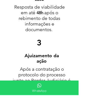
Resposta de viabilidade
em até
após o
48h
rebimento de todas
informações e
documentos.
3
Ajuizamento
da
ação
Após a contratação o
protocolo do processo
junto ao Porder Judiciário é
feito em até
72h.
WhatsApp
NOSSO