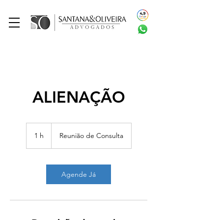
ALIENAÇÃO
Reunião
de
1 h
1
Reunião de Consulta
Consulta
Agende Já