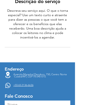
Descrição do serviço
Descreva seu serviço aqui. O que o torna
especial? Use um texto curto e atraente
para dizer as pessoas o que você tem a
oferecer e os benefícios que elas
receberão. Uma boa descrição ajuda a
colocar os leitores no clima e pode
incentivá-los a agendar.
Endereço
Avenida Marechal Deodoro, 750, Centro Norte
Cuiabá/MT, CEP
78.045-015
.
+55 65 2136-6636
Fale Conosco