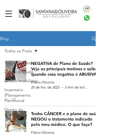
Blog
Todos os Posts
Todos os Posts
NEGATIVA de Plano de Saúde?
Veja os principais motivos e saiba
Direito à Saúde
quando essa negativa é ABUSIVA.
Direito Imobiliário
Flávio Oliveira
20 de fev. de 2023
5 min de leitura
Inventário
|Planejamento
Patrimonal
Direito do
Tenho CÂNCER e o plano de saúde
Consumidor
NEGOU o tratamento indicado
pelo meu médico. O que faço?
Flávio Oliveira