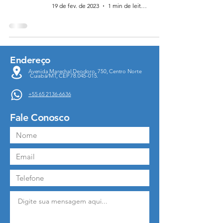
19 de fev. de 2023
1 min de leitura
Endereço
Avenida Marechal Deodoro, 750, Centro Norte
Cuiabá/MT, CEP
78.045-015
.
+55 65 2136-6636
Fale Conosco